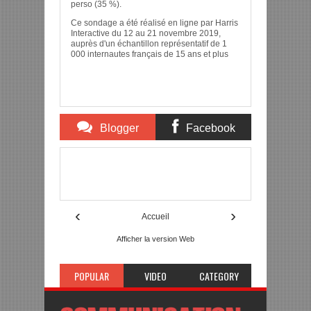
perso (35 %).
Ce sondage a été réalisé en ligne par Harris
Interactive du 12 au 21 novembre 2019,
auprès d'un échantillon représentatif de 1
000 internautes français de 15 ans et plus
Blogger
Facebook
Comments
Comments
Item Reviewed:
Les Français aiment la vidéo sur
Internet 2020
Description:
Rating:
5
Reviewed By:
mon-annuaire
‹
›
Accueil
Afficher la version Web
POPULAR
VIDEO
CATEGORY