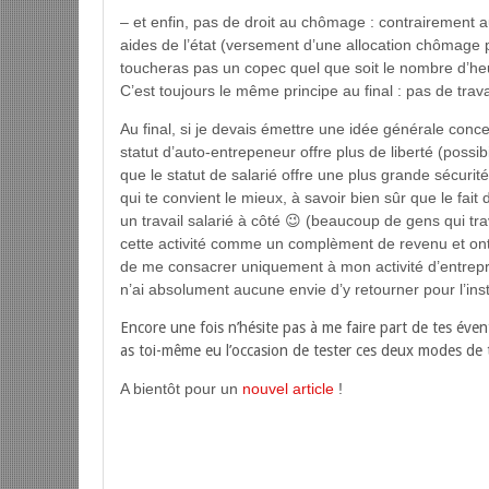
– et enfin, pas de droit au chômage : contrairement au
aides de l’état (versement d’une allocation chômage pe
toucheras pas un copec quel que soit le nombre d’heur
C’est toujours le même principe au final : pas de trav
Au final, si je devais émettre une idée générale concer
statut d’auto-entrepeneur offre plus de liberté (possib
que le statut de salarié offre une plus grande sécurit
qui te convient le mieux, à savoir bien sûr que le fai
un travail salarié à côté 😉 (beaucoup de gens qui trav
cette activité comme un complèment de revenu et ont un
de me consacrer uniquement à mon activité d’entrepren
n’ai absolument aucune envie d’y retourner pour l’inst
Encore une fois n’hésite pas à me faire part de tes éve
as toi-même eu l’occasion de tester ces deux modes de tr
A bientôt pour un
nouvel article
!