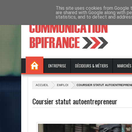
ÉVÉNEMENTS ET FORMATIONS
This site uses cookies from Google to
EMPLOI
CONTACT
are shared with Google along with pe
statistics, and to detect and addres
ENTREPRISE
DÉCIDEURS & MÉTIERS
MARCHÉS
ACCUEIL
EMPLOI
COURSIER STATUT AUTOENTREPREN
Coursier statut autoentrepreneur