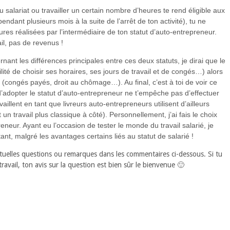
 salariat ou travailler un certain nombre d’heures te rend éligible aux
ndant plusieurs mois à la suite de l’arrêt de ton activité), tu ne
es réalisées par l’intermédiaire de ton statut d’auto-entrepreneur.
ail, pas de revenus !
nant les différences principales entre ces deux statuts, je dirai que le
ilité de choisir ses horaires, ses jours de travail et de congés…) alors
é (congés payés, droit au chômage…). Au final, c’est à toi de voir ce
t d’adopter le statut d’auto-entrepreneur ne t’empêche pas d’effectuer
aillent en tant que livreurs auto-entrepreneurs utilisent d’ailleurs
 travail plus classique à côté). Personnellement, j’ai fais le choix
eur. Ayant eu l’occasion de tester le monde du travail salarié, je
ant, malgré les avantages certains liés au statut de salarié !
ntuelles questions ou remarques dans les commentaires ci-dessous. Si tu
avail, ton avis sur la question est bien sûr le bienvenue 🙂