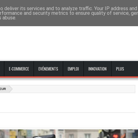
 deliver its services and to analyze traffic. Your IP address an
rformance and security metrics to ensure quality of service, g
s abuse.
E-COMMERCE
EVÉNEMENTS
EMPLOI
INNOVATION
PLUS
EUR