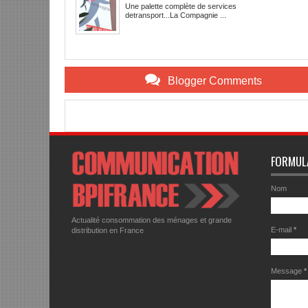
Une palette complète de services
detransport...La Compagnie ...
Blogger Comments
Item Reviewed:
Coursier statut autoentrepreneur
Description:
Rating:
FORMUL
Nom
Actualité consommation des ménages et grande
E-mail
*
distribution en France
Message
*