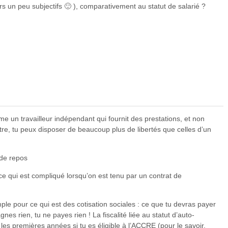
rs un peu subjectifs 🙂 ), comparativement au statut de salarié ?
e un travailleur indépendant qui fournit des prestations, et non
tre, tu peux disposer de beaucoup plus de libertés que celles d’un
u de repos
 (ce qui est compliqué lorsqu’on est tenu par un contrat de
ple pour ce qui est des cotisation sociales : ce que tu devras payer
nes rien, tu ne payes rien ! La fiscalité liée au statut d’auto-
es premières années si tu es éligible à l’ACCRE (pour le savoir,