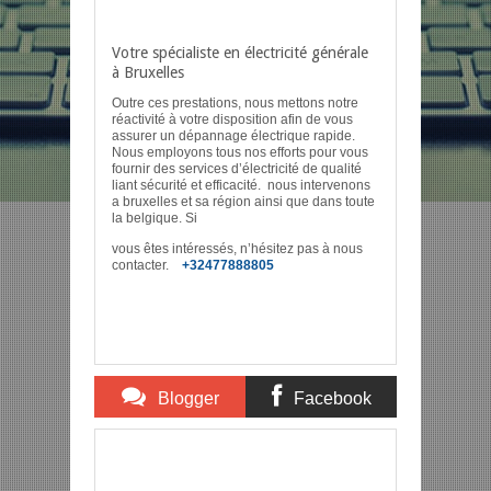
Votre spécialiste en électricité générale
à Bruxelles
Outre ces prestations, nous mettons notre
réactivité à votre disposition afin de vous
assurer un dépannage électrique rapide.
Nous employons tous nos efforts pour vous
fournir des services d’électricité de qualité
liant sécurité et efficacité. nous intervenons
a bruxelles et sa région ainsi que dans toute
la belgique. Si
vous êtes intéressés, n’hésitez pas à nous
contacter.
+32477888805
Blogger
Facebook
Comments
Comments
Item Reviewed:
Electricienbxl :rénovation
électrique et installation domotique
Description:
Rating:
5
Reviewed By:
mon-annuaire