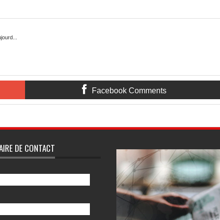
jourd...
Facebook Comments
cription:
Rating:
5
Reviewed By:
mon-annuaire
AIRE DE CONTACT