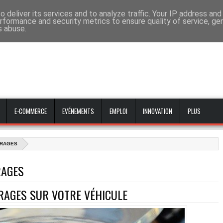
 deliver its services and to analyze traffic. Your IP address an
rformance and security metrics to ensure quality of service, g
s abuse.
E-COMMERCE
EVÉNEMENTS
EMPLOI
INNOVATION
PLUS
IRAGES
RAGES
IRAGES SUR VOTRE VÉHICULE