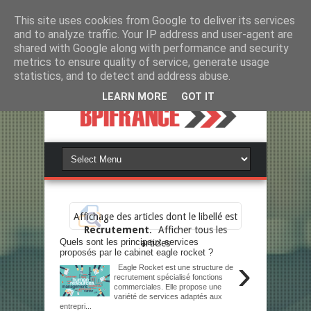
This site uses cookies from Google to deliver its services
and to analyze traffic. Your IP address and user-agent are
shared with Google along with performance and security
metrics to ensure quality of service, generate usage
statistics, and to detect and address abuse.
LEARN MORE
GOT IT
Affichage des articles dont le libellé est
Recrutement
.
Afficher tous les
Quels sont les principaux services
articles
proposés par le cabinet eagle rocket ?
›
Eagle Rocket est une structure de
recrutement spécialisé fonctions
commerciales. Elle propose une
variété de services adaptés aux
entrepri...