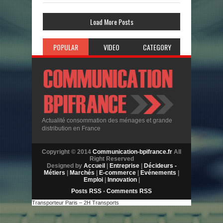
Load More Posts
POPULAR
VIDEO
CATEGORY
Actualité consommation des ménages et grande
distribution en France
Copyright © 2014
Communication-bpifrance.fr
All
Right Reserved
Designed by
Accueil
|
Entreprise
|
Décideurs -
Métiers
|
Marchés
|
E-commerce
|
Evénements
|
Emploi
|
Innovation
|
Posts RSS
•
Comments RSS
Transporteur Paris – 2H Transports