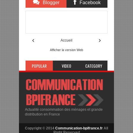
Blogger
Facebook
Comments
Comments
Item Reviewed:
Des mesures contre le volume
sonore des trains en Ile-de-France
Description:
Rating:
5
Reviewed By:
mon-annuaire
‹
›
Accueil
Afficher la version Web
POPULAR
VIDEO
CATEGORY
Actualité consommation des ménages et grande
distribution en France
Copyright © 2014
Communication-bpifrance.fr
All
Right Reserved