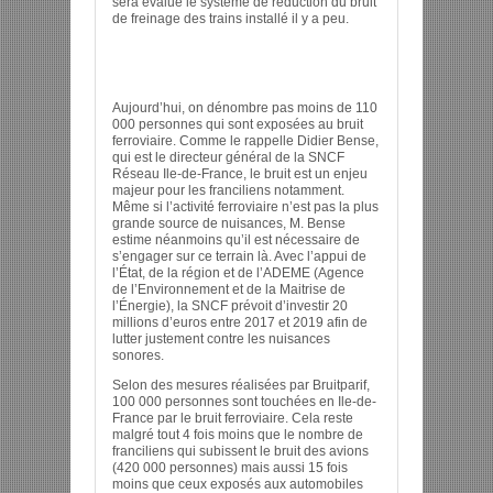
sera évalué le système de réduction du bruit
de freinage des trains installé il y a peu.
Aujourd’hui, on dénombre pas moins de 110
000 personnes qui sont exposées au bruit
ferroviaire. Comme le rappelle Didier Bense,
qui est le directeur général de la SNCF
Réseau Ile-de-France, le bruit est un enjeu
majeur pour les franciliens notamment.
Même si l’activité ferroviaire n’est pas la plus
grande source de nuisances, M. Bense
estime néanmoins qu’il est nécessaire de
s’engager sur ce terrain là. Avec l’appui de
l’État, de la région et de l’ADEME (Agence
de l’Environnement et de la Maitrise de
l’Énergie), la SNCF prévoit d’investir 20
millions d’euros entre 2017 et 2019 afin de
lutter justement contre les nuisances
sonores.
Selon des mesures réalisées par Bruitparif,
100 000 personnes sont touchées en Ile-de-
France par le bruit ferroviaire. Cela reste
malgré tout 4 fois moins que le nombre de
franciliens qui subissent le bruit des avions
(420 000 personnes) mais aussi 15 fois
moins que ceux exposés aux automobiles