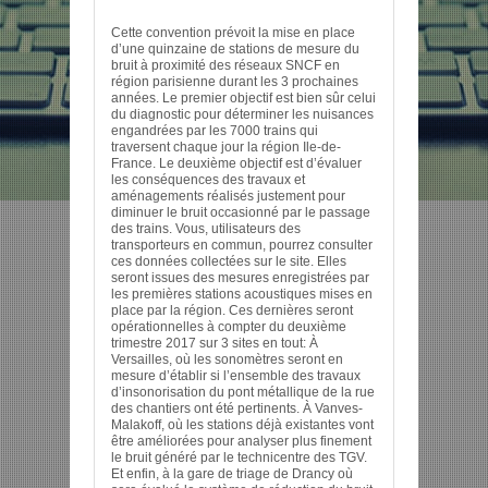
Cette convention prévoit la mise en place
d’une quinzaine de stations de mesure du
bruit à proximité des réseaux SNCF en
région parisienne durant les 3 prochaines
années. Le premier objectif est bien sûr celui
du diagnostic pour déterminer les nuisances
engandrées par les 7000 trains qui
traversent chaque jour la région Ile-de-
France. Le deuxième objectif est d’évaluer
les conséquences des travaux et
aménagements réalisés justement pour
diminuer le bruit occasionné par le passage
des trains. Vous, utilisateurs des
transporteurs en commun, pourrez consulter
ces données collectées sur le site. Elles
seront issues des mesures enregistrées par
les premières stations acoustiques mises en
place par la région. Ces dernières seront
opérationnelles à compter du deuxième
trimestre 2017 sur 3 sites en tout: À
Versailles, où les sonomètres seront en
mesure d’établir si l’ensemble des travaux
d’insonorisation du pont métallique de la rue
des chantiers ont été pertinents. À Vanves-
Malakoff, où les stations déjà existantes vont
être améliorées pour analyser plus finement
le bruit généré par le technicentre des TGV.
Et enfin, à la gare de triage de Drancy où