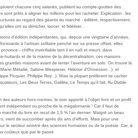
ploient chacune cinq salariés, publient au compte-gouttes des
sont prêts à aligner les millions pour les racheter. Explication : les
tructures au regard des géants du marché - éditent, respectivement,
lles ont su dénicher, lancer, et fidéliser...
aisons d'édition indépendantes, qui, depuis une vingtaine d'années,
florissante à l'artisan solitaire penché sur sa presse offset, elles
rovince - chiffre invérifiable tant il en naît et meurt, dans
nte-huitards et de la manne de la décentralisation, ces maisons
les grandes maisons avant de tenter l'aventure en solo. On trouve là
Marie Métailié, Sabine Wespieser, Héloïse d'Ormesson...), et
pe Picquier, Philippe Rey...). Mais la plupart préfèrent se cacher
quateurs, Les Deux Terres, Galilée, Le Temps qu'il fait, Au Diable
es auteurs hors-normes, le soin apporté à l'objet livre et un profil
ent indépendant ou proche de la mégalomanie ! Car il faut de
un marché du livre en recul de 1,5 % l'an dernier. Malgré un beau
, vient de succomber après dix ans d'efforts. Mais pour une
ur le secteur sinistré des sciences humaines ou de la poésie. Car, à
ins coûteux que par le passé.