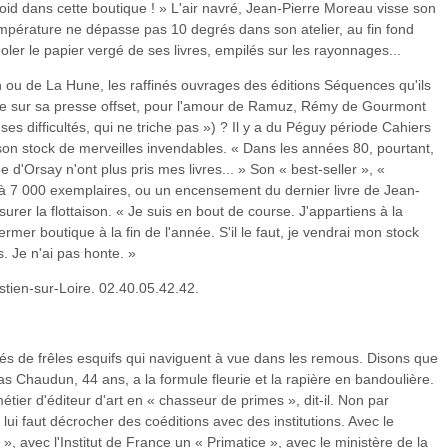
roid dans cette boutique ! » L'air navré, Jean-Pierre Moreau visse son
empérature ne dépasse pas 10 degrés dans son atelier, au fin fond
doler le papier vergé de ses livres, empilés sur les rayonnages...
n ou de La Hune, les raffinés ouvrages des éditions Séquences qu'ils
ine sur sa presse offset, pour l'amour de Ramuz, Rémy de Gourmont
ses difficultés, qui ne triche pas ») ? Il y a du Péguy période Cahiers
 son stock de merveilles invendables. « Dans les années 80, pourtant,
ée d'Orsay n'ont plus pris mes livres... » Son « best-seller », «
à 7 000 exemplaires, ou un encensement du dernier livre de Jean-
urer la flottaison. « Je suis en bout de course. J'appartiens à la
ermer boutique à la fin de l'année. S'il le faut, je vendrai mon stock
 Je n'ai pas honte. »
tien-sur-Loire. 02.40.05.42.42.
nnés de frêles esquifs qui naviguent à vue dans les remous. Disons que
las Chaudun, 44 ans, a la formule fleurie et la rapière en bandoulière.
tier d'éditeur d'art en « chasseur de primes », dit-il. Non par
l lui faut décrocher des coéditions avec des institutions. Avec le
, avec l'Institut de France un « Primatice », avec le ministère de la