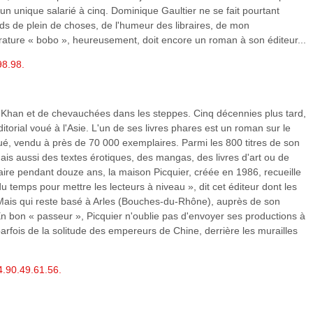
un unique salarié à cinq. Dominique Gaultier ne se fait pourtant
ds de plein de choses, de l'humeur des libraires, de mon
ttérature « bobo », heureusement, doit encore un roman à son éditeur...
98.98.
is Khan et de chevauchées dans les steppes. Cinq décennies plus tard,
itorial voué à l'Asie. L'un de ses livres phares est un roman sur le
é, vendu à près de 70 000 exemplaires. Parmi les 800 titres de son
s aussi des textes érotiques, des mangas, des livres d'art ou de
taire pendant douze ans, la maison Picquier, créée en 1986, recueille
t du temps pour mettre les lecteurs à niveau », dit cet éditeur dont les
. Mais qui reste basé à Arles (Bouches-du-Rhône), auprès de son
En bon « passeur », Picquier n'oublie pas d'envoyer ses productions à
parfois de la solitude des empereurs de Chine, derrière les murailles
4.90.49.61.56.