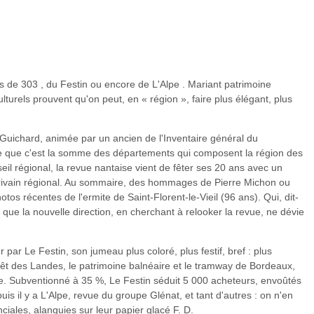
 cas de 303 , du Festin ou encore de L'Alpe . Mariant patrimoine
lturels prouvent qu'on peut, en « région », faire plus élégant, plus
r Guichard, animée par un ancien de l'Inventaire général du
ce que c'est la somme des départements qui composent la région des
eil régional, la revue nantaise vient de fêter ses 20 ans avec un
crivain régional. Au sommaire, des hommages de Pierre Michon ou
os récentes de l'ermite de Saint-Florent-le-Vieil (96 ans). Qui, dit-
e la nouvelle direction, en cherchant à relooker la revue, ne dévie
ar Le Festin, son jumeau plus coloré, plus festif, bref : plus
forêt des Landes, le patrimoine balnéaire et le tramway de Bordeaux,
mie. Subventionné à 35 %, Le Festin séduit 5 000 acheteurs, envoûtés
uis il y a L'Alpe, revue du groupe Glénat, et tant d'autres : on n'en
nciales, alanguies sur leur papier glacé F. D.