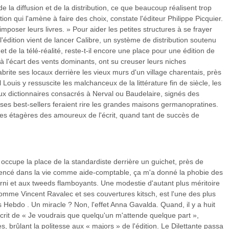
e la diffusion et de la distribution, ce que beaucoup réalisent trop
tion qui l'amène à faire des choix, constate l'éditeur Philippe Picquier.
mposer leurs livres. » Pour aider les petites structures à se frayer
l'édition vient de lancer Calibre, un système de distribution soutenu
 et de la télé-réalité, reste-t-il encore une place pour une édition de
 à l'écart des vents dominants, ont su creuser leurs niches
rite ses locaux derrière les vieux murs d'un village charentais, près
ouis y ressuscite les malchanceux de la littérature fin de siècle, les
x dictionnaires consacrés à Nerval ou Baudelaire, signés des
 ses best-sellers feraient rire les grandes maisons germanopratines.
 les étagères des amoureux de l'écrit, quand tant de succès de
 occupe la place de la standardiste derrière un guichet, près de
commencé dans la vie comme aide-comptable, ça m'a donné la phobie des
rni et aux tweeds flamboyants. Une modestie d'autant plus méritoire
mme Vincent Ravalec et ses couvertures kitsch, est l'une des plus
s Hebdo . Un miracle ? Non, l'effet Anna Gavalda. Quand, il y a huit
crit de « Je voudrais que quelqu'un m'attende quelque part »,
 brûlant la politesse aux « majors » de l'édition. Le Dilettante passa