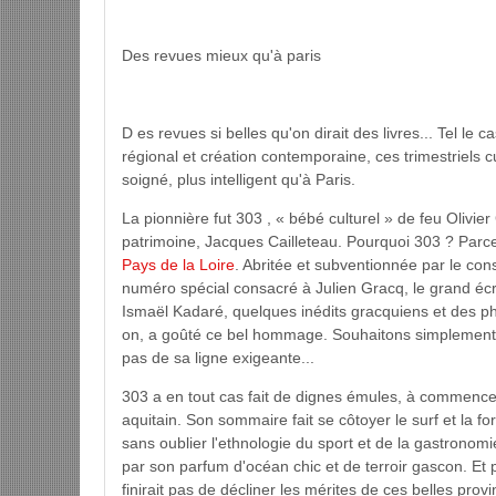
Des revues mieux qu'à paris
D es revues si belles qu'on dirait des livres... Tel le
régional et création contemporaine, ces trimestriels cu
soigné, plus intelligent qu'à Paris.
La pionnière fut 303 , « bébé culturel » de feu Olivie
patrimoine, Jacques Cailleteau. Pourquoi 303 ? Par
Pays de la Loire
. Abritée et subventionnée par le cons
numéro spécial consacré à Julien Gracq, le grand é
Ismaël Kadaré, quelques inédits gracquiens et des phot
on, a goûté ce bel hommage. Souhaitons simplement qu
pas de sa ligne exigeante...
303 a en tout cas fait de dignes émules, à commencer p
aquitain. Son sommaire fait se côtoyer le surf et la 
sans oublier l'ethnologie du sport et de la gastrono
par son parfum d'océan chic et de terroir gascon. Et p
finirait pas de décliner les mérites de ces belles provi