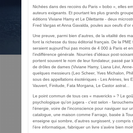
Nichées dans des recoins du Paris « bobo », elles em
auteurs exigeants. Et pourtant les plus grands groupes 
éditions Viviane Hamy et Le Dilettante - deux micros
Fred Vargas et Anna Gavalda, poules aux oeufs d'or qu'e
Une preuve, parmi bien d'autres, de la vitalité des m
font la richesse du tissu éditorial français. De la PME 
seraient aujourd'hui pas moins de 4 000 à Paris et en p
l'indifférence générale. Nourries d'idéaux post-soixa
portent souvent le nom de leur fondateur, passé par 
de drôles de dames (Viviane Hamy, Liana Lévi, Anne-
quelques messieurs (Leo Scheer, Yves Michalon, Philip
sous des appellations ésotériques - Les Arènes, les E
Vauvert, Finitude, Fata Morgana, Le Castor astral...
Le point commun de tous ces « mavericks » ? Le goût d
psychologique qu'on jugera - c'est selon - farouchem
l'énergie, voire de l'inconscience pour naviguer sur 
catalogue, une maison comme Farrago, basée à Tours
enseigne qui sombre, d'autres surgissent, y compris s
l'ère informatique, fabriquer un livre s'avère bien mo