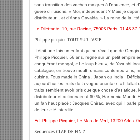
sans transition des vaches maigres à l'opulence, et d'
guère d'illusions. « Moi, indépendant ? Mais je dépen
distributeur... et d'Anna Gavalda. » La reine de la li
Le Dilettante, 19, rue Racine, 75006 Paris. 01.43.37.
Philippe picquier TOUT SUR L'ASIE
Il était une fois un enfant qui ne rêvait que de Geng
Philippe Picquier, 56 ans, règne sur un petit empire éd
conquérant mongol, « Le loup bleu », de Yasushi Inou
catalogue, on trouve moult romans contemporains, mai
cuisine. Tous made in China , Japan ou India . Défici
aujourd'hui les fruits de la vogue orientale. « Il fallai
traits semblent avoir pris quelque chose d'asiatique
distributeur et actionnaire à 60 %, Harmonia Mundi. 
un fan haut placé : Jacques Chirac, avec qui il parle 
de leur cité interdite...
Ed. Philippe Picquier, Le Mas-de-Vert, 13200 Arles. 0
Séquences CLAP DE FIN ?