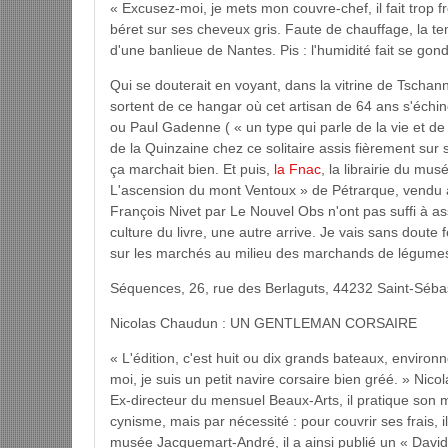
« Excusez-moi, je mets mon couvre-chef, il fait trop f
béret sur ses cheveux gris. Faute de chauffage, la t
d'une banlieue de Nantes. Pis : l'humidité fait se gon
Qui se douterait en voyant, dans la vitrine de Tschan
sortent de ce hangar où cet artisan de 64 ans s'éch
ou Paul Gadenne ( « un type qui parle de la vie et de 
de la Quinzaine chez ce solitaire assis fièrement sur
ça marchait bien. Et puis,
la Fnac
, la librairie du mus
L'ascension du mont Ventoux » de Pétrarque, vendu 
François Nivet par Le Nouvel Obs n'ont pas suffi à ass
culture du livre, une autre arrive. Je vais sans doute f
sur les marchés au milieu des marchands de légumes.
Séquences, 26, rue des Berlaguts, 44232 Saint-Sébas
Nicolas Chaudun : UN GENTLEMAN CORSAIRE
« L'édition, c'est huit ou dix grands bateaux, enviro
moi, je suis un petit navire corsaire bien gréé. » Nico
Ex-directeur du mensuel Beaux-Arts, il pratique son mé
cynisme, mais par nécessité : pour couvrir ses frais, i
musée Jacquemart-André, il a ainsi publié un « David »