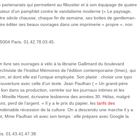
partenariats qui permettent au flibustier et à son équipage de quatre
Auteur d'un pamphlet contre le vandalisme moderne (« Le paysage,
utre siècle chausse, chaque fin de semaine, ses bottes de gentleman-
aire éditer ses beaux ouvrages dans une imprimerie « propre », non
5004 Paris. 01.42.78.03.45.
n livre ses ouvrages à vélo à la librairie Gallimard du boulevard
rchiviste de l'Institut Mémoires de l'édition contemporaine (Imec), qui
, et dont elle est l'unique employée. Son plaisir : choisir une typo
 couverture avec celle d'un texte. Jean Paulhan ( « Un grand-père
u lion dans sa production, centrée sur les journaux intimes et les
ireille Havet, écrivaine lesbienne des années 30. Hélas, malgré
s, perd de l'argent. « Il y a le prix du papier, les
tarifs des
 indéniable récession de la culture. On a descendu une marche il y a
ant, Mme Paulhan vit avec son temps : elle prépare avec Google la
ris. 01.43.41.47.38.