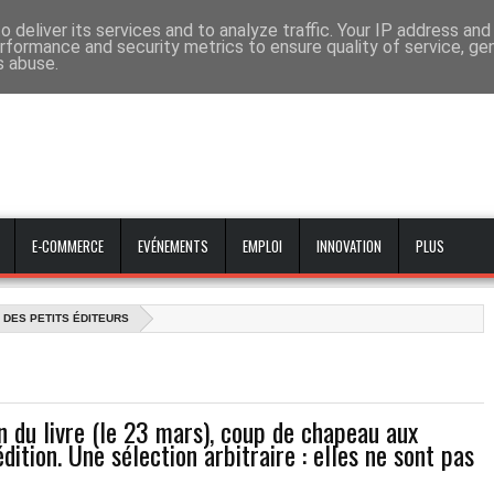
 deliver its services and to analyze traffic. Your IP address an
rformance and security metrics to ensure quality of service, g
s abuse.
E-COMMERCE
EVÉNEMENTS
EMPLOI
INNOVATION
PLUS
 DES PETITS ÉDITEURS
n du livre (le 23 mars), coup de chapeau aux
dition. Une sélection arbitraire : elles ne sont pas