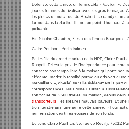
Défense, cette année, un formidable « Vauban ». Des 
jeunes femmes de rivaliser avec les gros tonnages. 
les ploucs et moi », éd. du Rocher), ce dandy d'un a
farmer dans la Sarthe. Et met un point d'honneur à f
polluante
Ed. Nicolas Chaudun, 7, rue des Francs-Bourgeois, 7
Claire Paulhan : écrits intimes
Petite-fille du grand manitou de la NRF, Claire Paulha
Raspail. Tel est le prix de l'indépendance pour cette a
consacre son temps libre à la maison qui porte son nom
élégante, marier la tonalité parme ou gris-vert d'une
merveilleux », dit-elle) se taille évidemment la part d
correspondances. Mais Mme Paulhan a aussi relancé M
son fichier de 3 500 fidèles, sa maison, depuis deux an
transporteurs
, les libraires mauvais payeurs. Et une
trois, quatre ans, une autre cette année. » Pour aut
numérisation des titres épuisés de son fonds.
Editions Claire Paulhan, 85, rue de Reuilly, 75012 Pa