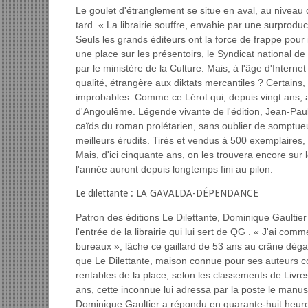
Le goulet d'étranglement se situe en aval, au niveau d
tard. « La librairie souffre, envahie par une surproduc
Seuls les grands éditeurs ont la force de frappe pour i
une place sur les présentoirs, le Syndicat national de 
par le ministère de la Culture. Mais, à l'âge d'Internet
qualité, étrangère aux diktats mercantiles ? Certains,
improbables. Comme ce Lérot qui, depuis vingt ans, ab
d'Angoulême. Légende vivante de l'édition, Jean-Paul L
caïds du roman prolétarien, sans oublier de somptueu
meilleurs érudits. Tirés et vendus à 500 exemplaires,
Mais, d'ici cinquante ans, on les trouvera encore sur
l'année auront depuis longtemps fini au pilon.
Le dilettante : LA GAVALDA-DÉPENDANCE
Patron des éditions Le Dilettante, Dominique Gaultier
l'entrée de la librairie qui lui sert de QG . « J'ai 
bureaux », lâche ce gaillard de 53 ans au crâne déga
que Le Dilettante, maison connue pour ses auteurs co
rentables de la place, selon les classements de Livre
ans, cette inconnue lui adressa par la poste le manus
Dominique Gaultier a répondu en quarante-huit heures,