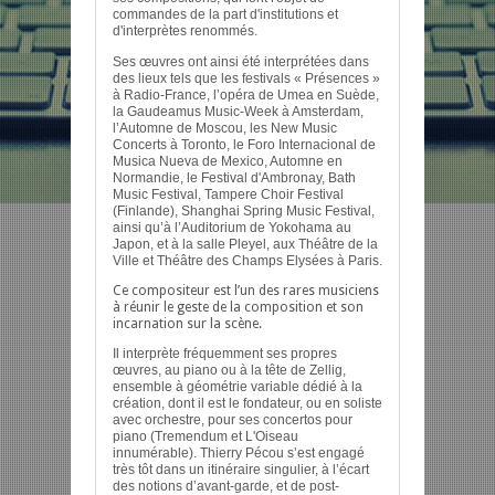
commandes de la part d'institutions et
d'interprètes renommés.
Ses œuvres ont ainsi été interprétées dans
des lieux tels que les festivals « Présences »
à Radio-France, l’opéra de Umea en Suède,
la Gaudeamus Music-Week à Amsterdam,
l’Automne de Moscou, les New Music
Concerts à Toronto, le Foro Internacional de
Musica Nueva de Mexico, Automne en
Normandie, le Festival d'Ambronay, Bath
Music Festival, Tampere Choir Festival
(Finlande), Shanghai Spring Music Festival,
ainsi qu’à l’Auditorium de Yokohama au
Japon, et à la salle Pleyel, aux Théâtre de la
Ville et Théâtre des Champs Elysées à Paris.
Ce compositeur est l’un des rares musiciens
à réunir le geste de la composition et son
incarnation sur la scène.
Il interprète fréquemment ses propres
œuvres, au piano ou à la tête de Zellig,
ensemble à géométrie variable dédié à la
création, dont il est le fondateur, ou en soliste
avec orchestre, pour ses concertos pour
piano (Tremendum et L'Oiseau
innumérable). Thierry Pécou s’est engagé
très tôt dans un itinéraire singulier, à l’écart
des notions d’avant-garde, et de post-