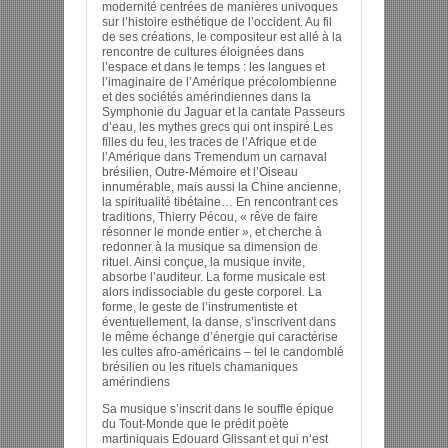
modernité centrées de manières univoques
sur l’histoire esthétique de l’occident. Au fil
de ses créations, le compositeur est allé à la
rencontre de cultures éloignées dans
l’espace et dans le temps : les langues et
l’imaginaire de l’Amérique précolombienne
et des sociétés amérindiennes dans la
Symphonie du Jaguar et la cantate Passeurs
d’eau, les mythes grecs qui ont inspiré Les
filles du feu, les traces de l’Afrique et de
l’Amérique dans Tremendum un carnaval
brésilien, Outre-Mémoire et l’Oiseau
innumérable, mais aussi la Chine ancienne,
la spiritualité tibétaine… En rencontrant ces
traditions, Thierry Pécou, « rêve de faire
résonner le monde entier », et cherche à
redonner à la musique sa dimension de
rituel. Ainsi conçue, la musique invite,
absorbe l’auditeur. La forme musicale est
alors indissociable du geste corporel. La
forme, le geste de l’instrumentiste et
éventuellement, la danse, s’inscrivent dans
le même échange d’énergie qui caractérise
les cultes afro-américains – tel le candomblé
brésilien ou les rituels chamaniques
amérindiens
Sa musique s’inscrit dans le souffle épique
du Tout-Monde que le prédit poète
martiniquais Edouard Glissant et qui n’est