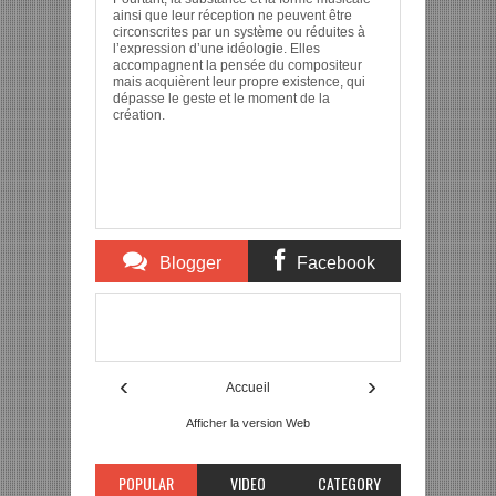
ainsi que leur réception ne peuvent être
circonscrites par un système ou réduites à
l’expression d’une idéologie. Elles
accompagnent la pensée du compositeur
mais acquièrent leur propre existence, qui
dépasse le geste et le moment de la
création.
Blogger
Facebook
Comments
Comments
Item Reviewed:
Thierry Pécou biographie
Description:
Rating:
5
Reviewed By:
mon-annuaire
‹
›
Accueil
Afficher la version Web
POPULAR
VIDEO
CATEGORY