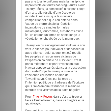
pas une totalité uniforme mais la multiplicité
imprévisible de toutes nos singularités. Pour
Thierry Pécou, la complexité n’est pas l’objet
d’un art : elle résulte d’une écoute du
monde. C’est ainsi que la virtuosité
compositionnelle que l’on entend dans
Vague de pierre côtoie la répétition
incantatoire de simples formules
mélodiques, tout comme, aux abords d’une
île, un cordon uniforme de sable longe la
végétation enchevêtrée de la mangrove.
Thierry Pécou sait également sculpter le son
vers le silence pour dévoiler et dépasser un
autre silence : celui auquel ont été réduits
les peuples et les cultures victimes de
l’expansion coloniale de l’Occident. C’est
par la métaphore et par l’invocation que
Ñawpa oppose sa résistance à la destruction
dont a été l’objet la musique rituelle de
l’ancienne civilisation andine de
Tawantinsuyu. C’est par la force de
l’intention poétique et l’adresse de l’écriture
qu’Outre-Mémoire ressuscite la mémoire
interdite des victimes de la traite négrière.
Pour
Thierry Pécou
, écrire c’est se trouver
face à l’autre homme, dans sa fragilité et sa
souffrance.
Pourtant, la substance et la forme musicale