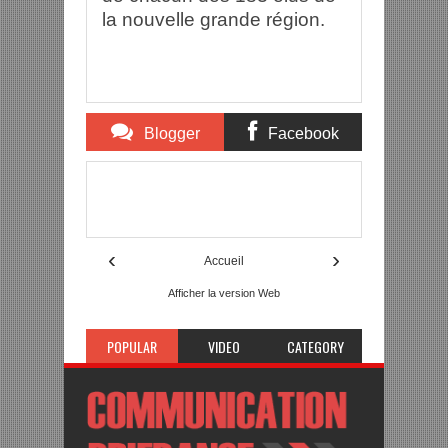
la nouvelle grande région.
Blogger
Facebook
Comments
Comments
Item Reviewed:
Fusion des régions : prochaine
réunion prévue pour janvier à Bordeaux
Description:
Rating:
5
Reviewed By:
mon-annuaire
‹
›
Accueil
Afficher la version Web
POPULAR
VIDEO
CATEGORY