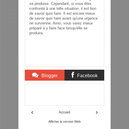
se produise. Cependant, si vous êtes
confronté à une telle situation, il est bon
de savoir quoi faire. Il est encore mieux
de savoir quoi faire avant qu'une urgence
ne survienne. Ainsi, vous serez mieux
préparé à y faire face lorsqu'elle se
produira.
Blogger
Facebook
Comments
Comments
Item Reviewed:
Serrurier Bruxelles - Services de
serrurerie d'urgence à Bruxelles, Belgique
Description:
Rating:
5
Reviewed By:
Admin
‹
›
Accueil
Afficher la version Web